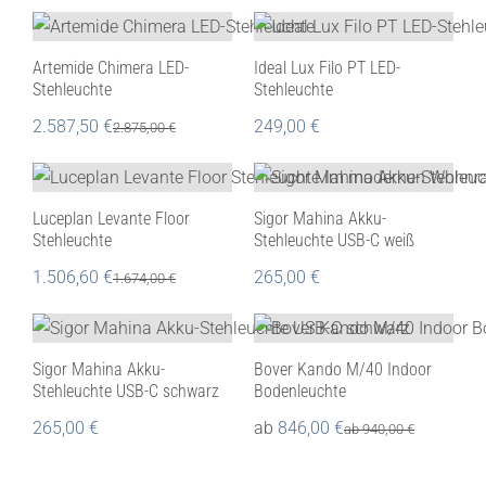
Artemide Chimera LED-
Ideal Lux Filo PT LED-
Stehleuchte
Stehleuchte
2.587,50
€
249,00
€
2.875,00
€
Luceplan Levante Floor
Sigor Mahina Akku-
Stehleuchte
Stehleuchte USB-C weiß
1.506,60
€
265,00
€
1.674,00
€
Sigor Mahina Akku-
Bover Kando M/40 Indoor
Stehleuchte USB-C schwarz
Bodenleuchte
265,00
€
ab
846,00
€
ab
940,00
€