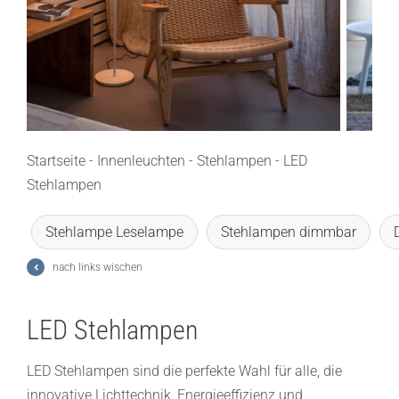
Lichtplanung
Referenzen
Marken
Ratgeber
Startseite
-
Innenleuchten
-
Stehlampen
-
LED
Stehlampen
Sale
Stehlampe Leselampe
Stehlampen dimmbar
nach links wischen
LED Stehlampen
LED Stehlampen sind die perfekte Wahl für alle, die
innovative Lichttechnik, Energieeffizienz und