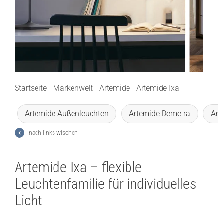
Lichtplanung
Referenzen
Marken
Ratgeber
Startseite
-
Markenwelt
-
Artemide
-
Artemide Ixa
Sale
Artemide Außenleuchten
Artemide Demetra
A
nach links wischen
Artemide Ixa – flexible
Leuchtenfamilie für individuelles
Licht