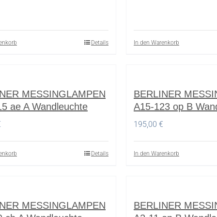
enkorb
Details
In den Warenkorb
INER MESSINGLAMPEN
BERLINER MESS
15 ae A Wandleuchte
A15-123 op B Wan
€
195,00
€
enkorb
Details
In den Warenkorb
INER MESSINGLAMPEN
BERLINER MESS