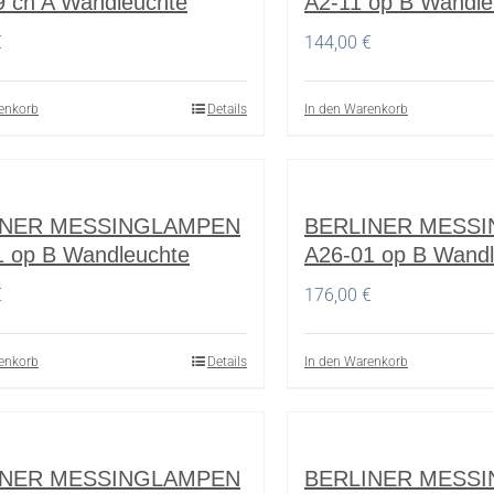
9 ch A Wandleuchte
A2-11 op B Wandle
€
144,00
€
enkorb
Details
In den Warenkorb
INER MESSINGLAMPEN
BERLINER MESS
1 op B Wandleuchte
A26-01 op B Wandl
€
176,00
€
enkorb
Details
In den Warenkorb
INER MESSINGLAMPEN
BERLINER MESS