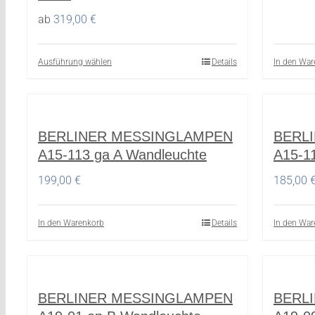
ab
319,00
€
Ausführung wählen
Details
In den War
Dieses
Produkt
weist
mehrere
BERLINER MESSINGLAMPEN
BERL
Varianten
A15-113 ga A Wandleuchte
A15-1
auf.
Die
199,00
€
185,00
Optionen
können
In den Warenkorb
Details
In den War
auf
der
Produktseite
gewählt
BERLINER MESSINGLAMPEN
BERL
werden