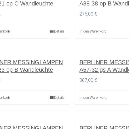
21 op C Wandleuchte
A38-38 op B Wandl
€
276,00
€
enkorb
Details
In den Warenkorb
INER MESSINGLAMPEN
BERLINER MESS
23 op B Wandleuchte
A57-32 gs A Wandl
€
387,00
€
enkorb
Details
In den Warenkorb
INER MESSINGLAMPEN
BERLINER MESS