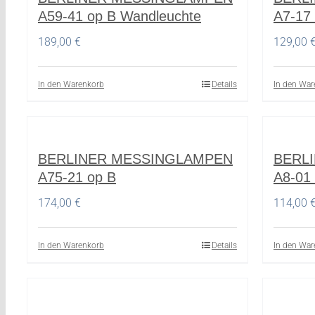
A59-41 op B Wandleuchte
A7-17
189,00
€
129,00
In den Warenkorb
Details
In den War
BERLINER MESSINGLAMPEN
BERL
A75-21 op B
A8-01
174,00
€
114,00
In den Warenkorb
Details
In den War