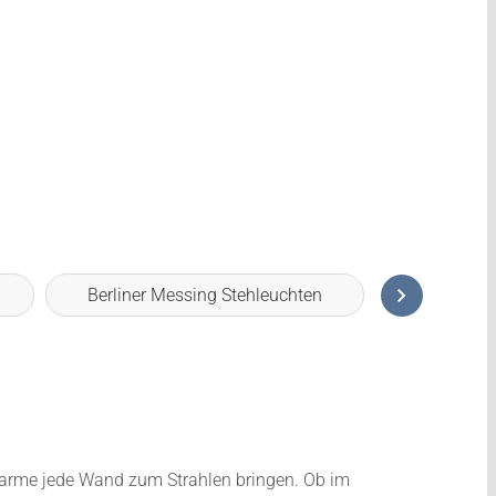
n
Berliner Messing Stehleuchten
Berliner M
harme jede Wand zum Strahlen bringen. Ob im