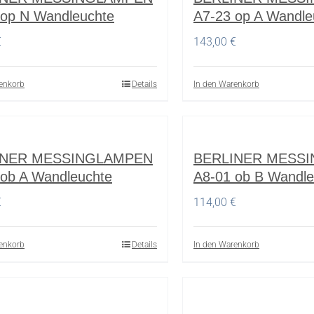
 op N Wandleuchte
A7-23 op A Wandle
€
143,00
€
enkorb
Details
In den Warenkorb
INER MESSINGLAMPEN
BERLINER MESS
 ob A Wandleuchte
A8-01 ob B Wandle
€
114,00
€
enkorb
Details
In den Warenkorb