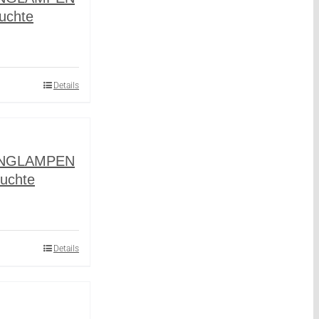
uchte
Details
INGLAMPEN
uchte
Details