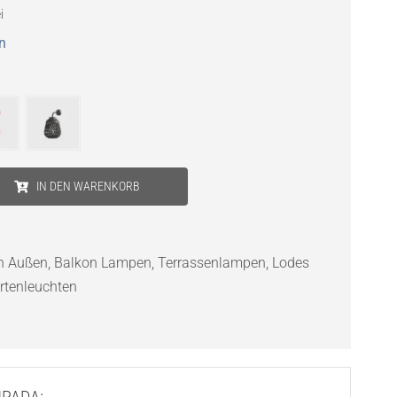
i
n
IN DEN WARENKORB
n Außen
,
Balkon Lampen
,
Terrassenlampen
,
Lodes
rtenleuchten