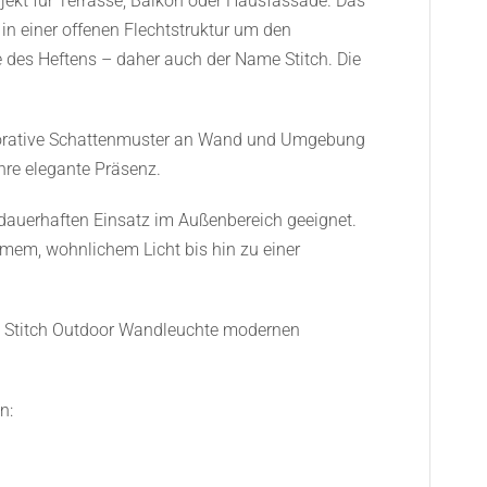
objekt für Terrasse, Balkon oder Hausfassade. Das
in einer offenen Flechtstruktur um den
 des Heftens – daher auch der Name Stitch. Die
ekorative Schattenmuster an Wand und Umgebung
hre elegante Präsenz.
 dauerhaften Einsatz im Außenbereich geeignet.
rmem, wohnlichem Licht bis hin zu einer
des Stitch Outdoor Wandleuchte modernen
n: