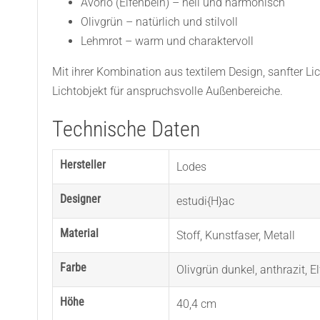
Avorio (Elfenbein) – hell und harmonisch
Olivgrün – natürlich und stilvoll
Lehmrot – warm und charaktervoll
Mit ihrer Kombination aus textilem Design, sanfter Li
Lichtobjekt für anspruchsvolle Außenbereiche.
Technische Daten
Hersteller
Lodes
Designer
estudi{H}ac
Material
Stoff
,
Kunstfaser
,
Metall
Farbe
Olivgrün dunkel
,
anthrazit
,
E
Höhe
40,4 cm