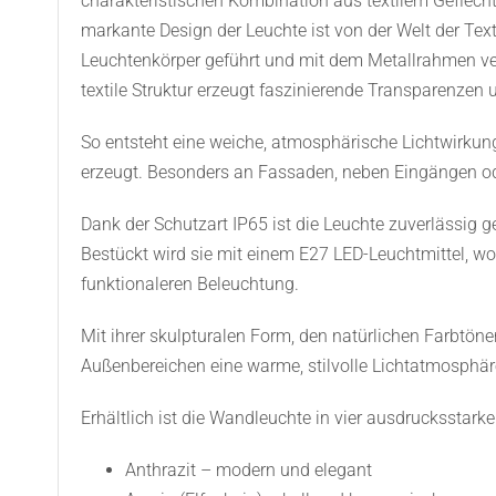
charakteristischen Kombination aus textilem Geflecht 
markante Design der Leuchte ist von der Welt der Tex
Leuchtenkörper geführt und mit dem Metallrahmen ver
textile Struktur erzeugt faszinierende Transparenzen 
So entsteht eine weiche, atmosphärische Lichtwirku
erzeugt. Besonders an Fassaden, neben Eingängen ode
Dank der Schutzart IP65 ist die Leuchte zuverlässig 
Bestückt wird sie mit einem E27 LED-Leuchtmittel, w
funktionaleren Beleuchtung.
Mit ihrer skulpturalen Form, den natürlichen Farbtö
Außenbereichen eine warme, stilvolle Lichtatmosphär
Erhältlich ist die Wandleuchte in vier ausdrucksstarke
Anthrazit – modern und elegant