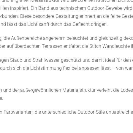
und filigraner Metallstruktur wird sie zu einem stilvollen Licht
tilien inspiriert. Ein Band aus technischem Outdoor-Gewebe wird 
bunden. Diese besondere Gestaltung erinnert an die feine Geste
und lässt das Licht sanft durch das Geflecht dringen.
ng, die Außenbereiche angenehm beleuchtet und gleichzeitig d
r auf überdachten Terrassen entfaltet die Stitch Wandleuchte i
gegen Staub und Strahlwasser geschützt und damit ideal für den
odurch sich die Lichtstimmung flexibel anpassen lässt – von wa
nen und der außergewöhnlichen Materialstruktur verleiht die Lo
e.
n Farbvarianten, die unterschiedliche Outdoor-Stile unterstreiche