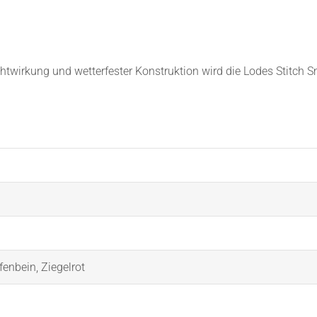
chtwirkung und wetterfester Konstruktion wird die Lodes Stitch S
lfenbein
,
Ziegelrot