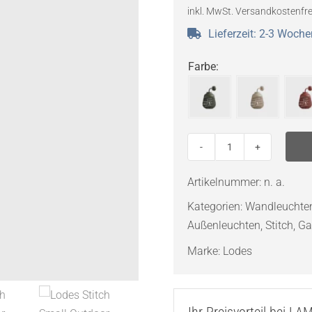
inkl. MwSt.
Versandkostenfre
Lieferzeit:
2-3 Woche
Farbe
:
Lodes
Stitch
Artikelnummer:
n. a.
Small
Kategorien:
Wandleuchte
Outdoor
Außenleuchten
,
Stitch
,
Ga
Wandleuchte
Menge
Marke:
Lodes