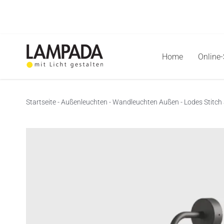
Skip
to
content
Home
Online
Startseite
-
Außenleuchten
-
Wandleuchten Außen
-
Lodes Stitch