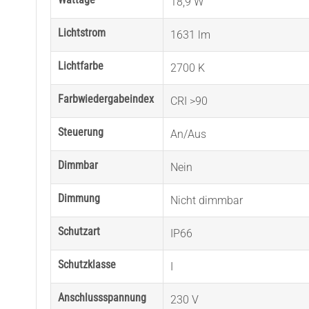
18,9 W
Lichtstrom
1631 lm
Lichtfarbe
2700 K
Farbwiedergabeindex
CRI >90
Steuerung
An/Aus
Dimmbar
Nein
Dimmung
Nicht dimmbar
Schutzart
IP66
Schutzklasse
I
Anschlussspannung
230 V