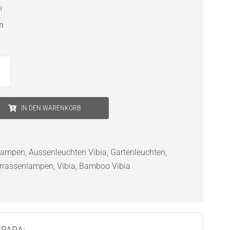
i
n
IN DEN WARENKORB
hlampen
,
Aussenleuchten Vibia
,
Gartenleuchten
,
rrassenlampen
,
Vibia
,
Bamboo Vibia