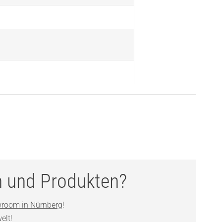
n und Produkten?
room in Nürnberg
!
elt!