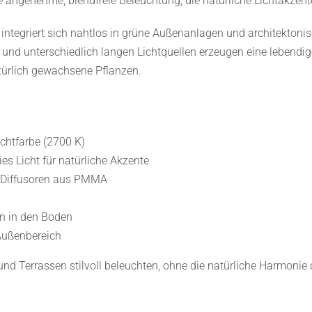
e angenehme, blendfreie Beleuchtung, die natürliche Lichtakzent
 integriert sich nahtlos in grüne Außenanlagen und architekton
d unterschiedlich langen Lichtquellen erzeugen eine lebendige,
türlich gewachsene Pflanzen.
chtfarbe (2700 K)
es Licht für natürliche Akzente
, Diffusoren aus PMMA
on in den Boden
 Außenbereich
d Terrassen stilvoll beleuchten, ohne die natürliche Harmonie 