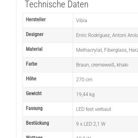
Technische Daten
Hersteller
Vibia
Designer
Enric Rodríguez
,
Antoni Arol
Material
Methacrylat
,
Fiberglass
,
Har
Farbe
Braun
,
cremeweiß
,
khaki
Höhe
270 cm
Gewicht
19,44 kg
Fassung
LED fest verbaut
Bestückung
9 x LED 2,1 W
Wattage