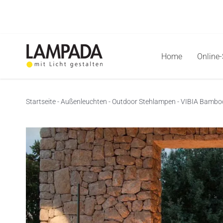
Skip
to
content
Home
Online
Startseite
-
Außenleuchten
-
Outdoor Stehlampen
-
VIBIA Bamboo