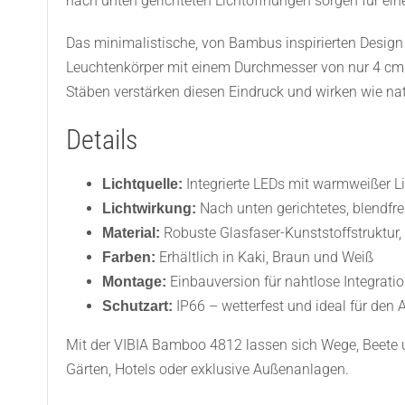
nach unten gerichteten Lichtöffnungen sorgen für ein
Das minimalistische, von Bambus inspirierten Design
Leuchtenkörper mit einem Durchmesser von nur 4 cm un
Stäben verstärken diesen Eindruck und wirken wie na
Details
Integrierte LEDs mit warmweißer Li
Lichtquelle:
Nach unten gerichtetes, blendfrei
Lichtwirkung:
Robuste Glasfaser-Kunststoffstruktur
Material:
Erhältlich in Kaki, Braun und Weiß
Farben:
Einbauversion für nahtlose Integrati
Montage:
IP66 – wetterfest und ideal für den
Schutzart:
Mit der VIBIA Bamboo 4812 lassen sich Wege, Beete un
Gärten, Hotels oder exklusive Außenanlagen.