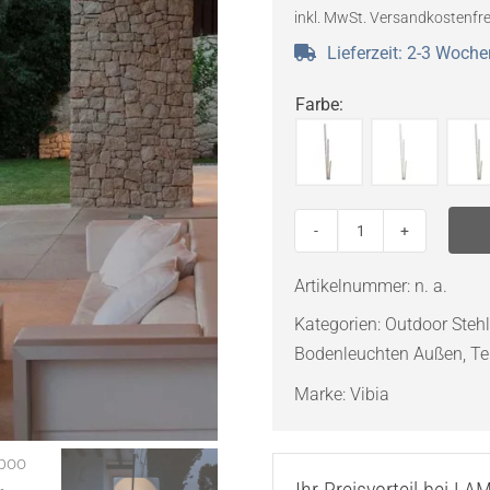
inkl. MwSt.
Versandkostenfre
Lieferzeit:
2-3 Woche
Farbe
:
VIBIA
Bamboo
Artikelnummer:
n. a.
4812
Kategorien:
Outdoor Ste
Outdoor
Bodenleuchten Außen
,
Te
Gartenleuchte
Menge
Marke:
Vibia