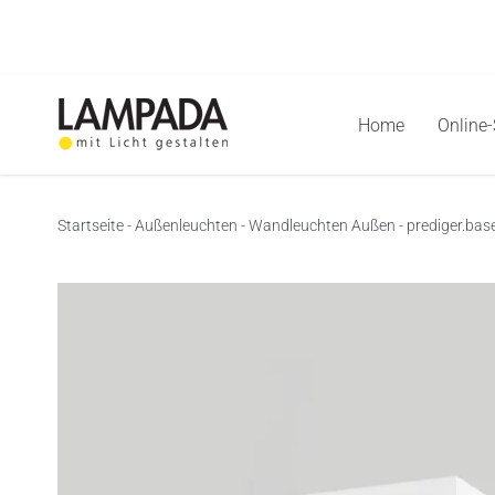
Skip
to
content
Home
Online
Startseite
-
Außenleuchten
-
Wandleuchten Außen
-
prediger.bas