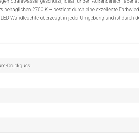
egen Strahlwasser geschützt, ideal für den Außenbereich, aber au
s behaglichen 2700 K – besticht durch eine exzellente Farbwied
LED Wandleuchte überzeugt in jeder Umgebung und ist durch den 
ium-Druckguss