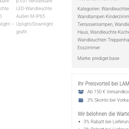
verstellbare
Kategorien:
Wandleuchte
LED-
Wandlampen Kinderzimm
Wandleuchte
Terrassenlampen
,
Wandl
Außen
Haus
,
Wandleuchte Küch
M-
Wandleuchten Treppenh
IP65
Esszimmer
Uplight/Downlig
Menge
Marke:
prediger.base
Ihr Preisvorteil bei L
Ab 150 € Versandkos
3% Skonto bei Vork
Wir belohnen die Wartez
3% Rabatt bei Lieferu