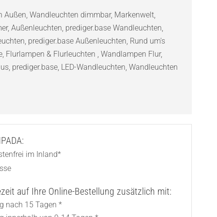
n Außen
,
Wandleuchten dimmbar
,
Markenwelt
,
er
,
Außenleuchten
,
prediger.base Wandleuchten
,
euchten
,
prediger.base Außenleuchten
,
Rund um's
e
,
Flurlampen & Flurleuchten
,
Wandlampen Flur
,
aus
,
prediger.base
,
LED-Wandleuchten
,
Wandleuchten
ht
AMPADA:
tenfrei im Inland*
asse
eit auf Ihre Online-Bestellung zusätzlich mit:
ng nach 15 Tagen *