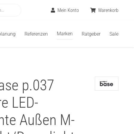
Mein Konto
Warenkorb
Marken
planung
Referenzen
Ratgeber
Sale
base p.037
re LED-
hte Außen M-