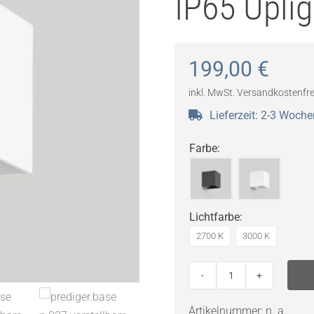
IP65 Upli
199,00
€
inkl. MwSt.
Versandkostenfre
Lieferzeit:
2-3 Woche
Farbe
:
Lichtfarbe
:
2700 K
3000 K
prediger.base
p.037
Artikelnummer:
n. a.