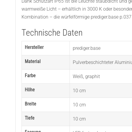
Dank Schutzart IP65 ist die Leuchte staubdicht und g
warmweiße Licht – erhältlich in 3000 K oder besonder
Kombination – die würfelförmige prediger.base p.037 
Technische Daten
Hersteller
prediger.base
Material
Pulverbeschichteter Alumin
Farbe
Weiß
,
graphit
Höhe
10 cm
Breite
10 cm
Tiefe
10 cm