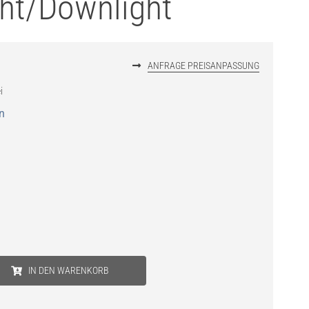
ght/Downlight
ANFRAGE PREISANPASSUNG
i
n
IN DEN WARENKORB