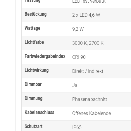
Fassung
LED fest verbaut
Bestückung
2 x LED 4,6 W
Wattage
9,2 W
Lichtfarbe
3000 K
,
2700 K
Farbwiedergabeindex
CRI 90
Lichtwirkung
Direkt / Indirekt
Dimmbar
Ja
Dimmung
Phasenabschnitt
Kabelanschluss
Offenes Kabelende
Schutzart
IP65