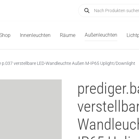
Products
search
Außenleuchten
-Shop
Innenleuchten
Räume
Licht
e p.037 verstellbare LED-Wandleuchte Außen M-IP65 Uplight/Downlight
prediger.
verstellba
Wandleuc